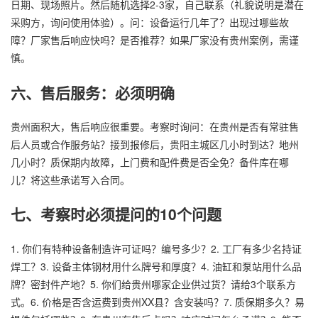
日期、现场照片。然后随机选择2-3家，自己联系（礼貌说明是潜在
采购方，询问使用体验）。问：设备运行几年了？出现过哪些故
障？厂家售后响应快吗？是否推荐？如果厂家没有贵州案例，需谨
慎。
六、售后服务：必须明确
贵州面积大，售后响应很重要。考察时询问：在贵州是否有常驻售
后人员或合作服务站？接到报修后，贵阳主城区几小时到达？地州
几小时？质保期内故障，上门费和配件费是否全免？备件库在哪
儿？将这些承诺写入合同。
七、考察时必须提问的10个问题
1. 你们有特种设备制造许可证吗？编号多少？2. 工厂有多少名持证
焊工？3. 设备主体钢材用什么牌号和厚度？4. 油缸和泵站用什么品
牌？密封件产地？5. 你们给贵州哪家企业供过货？请给3个联系方
式。6. 价格是否含运费到贵州XX县？含安装吗？7. 质保期多久？易