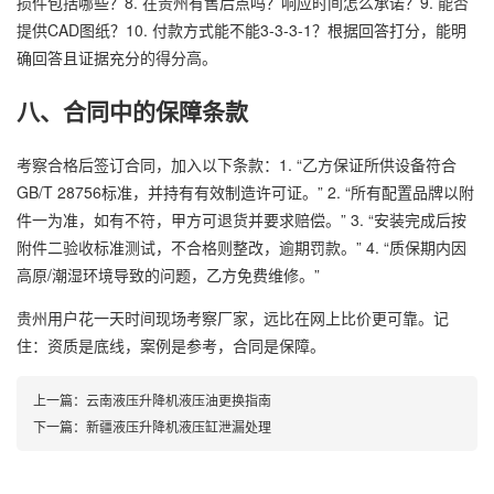
损件包括哪些？8. 在贵州有售后点吗？响应时间怎么承诺？9. 能否
提供CAD图纸？10. 付款方式能不能3-3-3-1？根据回答打分，能明
确回答且证据充分的得分高。
八、合同中的保障条款
考察合格后签订合同，加入以下条款：1. “乙方保证所供设备符合
GB/T 28756标准，并持有有效制造许可证。” 2. “所有配置品牌以附
件一为准，如有不符，甲方可退货并要求赔偿。” 3. “安装完成后按
附件二验收标准测试，不合格则整改，逾期罚款。” 4. “质保期内因
高原/潮湿环境导致的问题，乙方免费维修。”
贵州用户花一天时间现场考察厂家，远比在网上比价更可靠。记
住：资质是底线，案例是参考，合同是保障。
上一篇：
云南液压升降机液压油更换指南
下一篇：
新疆液压升降机液压缸泄漏处理