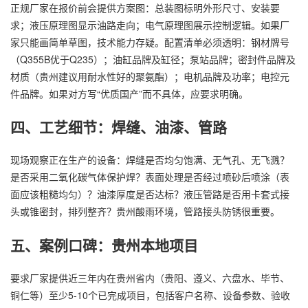
正规厂家在报价前会提供方案图：总装图标明外形尺寸、安装要
求；液压原理图显示油路走向；电气原理图展示控制逻辑。如果厂
家只能画简单草图，技术能力存疑。配置清单必须透明：钢材牌号
（Q355B优于Q235）；油缸品牌及缸径；泵站品牌；密封件品牌及
材质（贵州建议用耐水性好的聚氨酯）；电机品牌及功率；电控元
件品牌。如果对方写“优质国产”而不具体，应要求明确。
四、工艺细节：焊缝、油漆、管路
现场观察正在生产的设备：焊缝是否均匀饱满、无气孔、无飞溅？
是否采用二氧化碳气体保护焊？表面处理是否经过喷砂后喷涂（表
面应该粗糙均匀）？油漆厚度是否达标？液压管路是否用卡套式接
头或锥密封，排列整齐？贵州酸雨环境，管路接头防锈很重要。
五、案例口碑：贵州本地项目
要求厂家提供近三年内在贵州省内（贵阳、遵义、六盘水、毕节、
铜仁等）至少5-10个已完成项目，包括客户名称、设备参数、验收