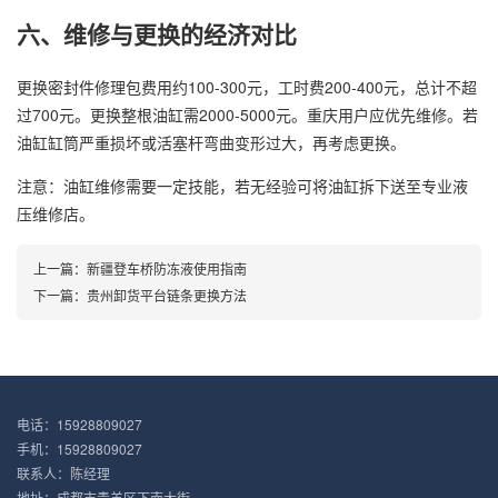
六、维修与更换的经济对比
更换密封件修理包费用约100-300元，工时费200-400元，总计不超
过700元。更换整根油缸需2000-5000元。重庆用户应优先维修。若
油缸缸筒严重损坏或活塞杆弯曲变形过大，再考虑更换。
注意：油缸维修需要一定技能，若无经验可将油缸拆下送至专业液
压维修店。
上一篇：
新疆登车桥防冻液使用指南
下一篇：
贵州卸货平台链条更换方法
电话：15928809027
手机：15928809027
联系人：陈经理
地址：成都市青羊区下南大街