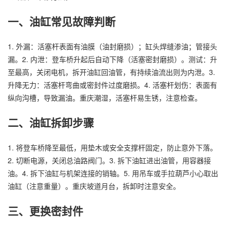
一、油缸常见故障判断
1. 外漏：活塞杆表面有油膜（油封磨损）；缸头焊缝渗油；管接头
漏。2. 内泄：登车桥升起后自动下降（活塞密封磨损）。测试：升
至最高，关闭电机，拆开油缸回油管，有持续油流出则为内泄。3.
升降无力：活塞杆弯曲或密封件过度磨损。4. 活塞杆划伤：表面有
纵向沟槽，导致漏油。重庆潮湿，活塞杆易生锈，注意检查。
二、油缸拆卸步骤
1. 将登车桥降至最低，用垫木或安全支撑杆固定，防止意外下落。
2. 切断电源，关闭总油路阀门。3. 拆下油缸进出油管，用容器接
油。4. 拆下油缸与机架连接的销轴。5. 用吊车或手拉葫芦小心取出
油缸（注意重量）。重庆坡道月台，拆卸时注意安全。
三、更换密封件