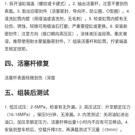
1. 拆开油缸端盖（螺纹或卡键式）。2. 抽出活塞杆，注意不要划伤
表面。3. 取出旧密封件（活塞密封、导向环、防尘圈、O型圈）。4.
清洗缸筒内壁（用煤油或清洗剂，无毛刺）。5. 检查缸筒内壁有无
拉伤、锈蚀，轻微可用细油石打磨；严重需镗缸或更换。6. 安装新
密封件：注意方向（唇口朝向高压区），涂抹液压油润滑。重庆潮
湿，推荐使用耐水聚氨酯密封件。7. 组装活塞杆和缸筒，拧紧端盖
至规定扭矩。
四、活塞杆修复
活塞杆表面轻微划伤（深度
五、组装后测试
1. 低压试压：2-5MPa，检查有无外漏。2. 高压试压：升至额定压力
（16-18MPa），保压5分钟，无渗漏。3. 内泄测试：关闭油缸进出
油口，加压至额定压力，活塞杆伸出量1小时内不应有可见移动。4.
安装到登车桥后，空载升降3次，再满载测试下沉量（≤5mm）。