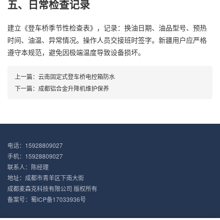
五、日常检查记录
建立《登车桥季节性检查表》，记录：换油日期、油品型号、预热
时间、油温、异常情况。操作人员交接班时签字。新疆用户应严格
遵守本规范，避免因极端温度导致设备损坏。
上一篇：
云南固定式登车桥电控箱防水
下一篇：
成都铝合金升降机维护保养
电话：15928809027
手机：15928809027
联系人：陈经理
地址：成都市青羊区下南大街
成都麦森克科技有限公司 版权所有
备案号：
蜀ICP备17033936号