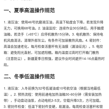
一、夏季高温操作规范
1. 液压油：使用46号抗磨液压油，高温下粘度会下降，若发现升降
无力，可换用68号油。2. 油温监控：连续作业30分钟后，用手触摸
油箱，若烫手（>65℃）应停机散热15分钟。3. 电机散热：保持电
机风扇清洁，清理外部灰尘。有条件可加装散热风扇。4. 密封件：
高温会加速老化，每月检查活塞杆有无油膜（漏油征兆）。5. 电控
箱：避免阳光直射，可加遮阳棚。箱内温度过高时打开箱门散热
（注意防尘）。新疆夏季日照强，建议作业时间避开14-16点最热时
段。
二、冬季低温操作规范
1. 液压油：入冬前换为32号低凝油或10号航空油（根据当地最低
温）。2. 预热流程：使用前通电加热油箱30-60分钟（需安装加热
带），手动盘动油泵，点动电机3-5次，空载升降3次，方可加载。
3. 密封件检查：低温下密封件变硬，易漏油，每周检查活塞杆和管