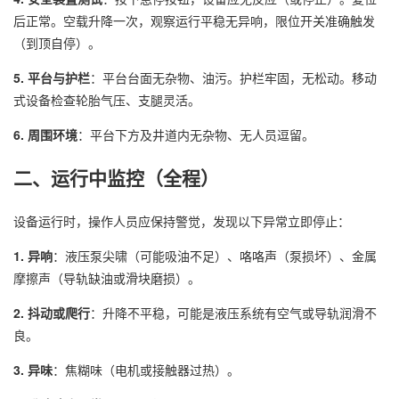
后正常。空载升降一次，观察运行平稳无异响，限位开关准确触发
（到顶自停）。
5. 平台与护栏
：平台台面无杂物、油污。护栏牢固，无松动。移动
式设备检查轮胎气压、支腿灵活。
6. 周围环境
：平台下方及井道内无杂物、无人员逗留。
二、运行中监控（全程）
设备运行时，操作人员应保持警觉，发现以下异常立即停止：
1. 异响
：液压泵尖啸（可能吸油不足）、咯咯声（泵损坏）、金属
摩擦声（导轨缺油或滑块磨损）。
2. 抖动或爬行
：升降不平稳，可能是液压系统有空气或导轨润滑不
良。
3. 异味
：焦糊味（电机或接触器过热）。