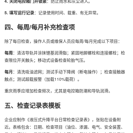
4. 关闭电控箱门并锁紧
：防止雨水和灰尘进入。
5. 填写运行记录
：记录使用时间、载重、有无异常。
四、每周/每月补充检查项
除了每日检查，操作人员或维保人员应每周/每月完成以下项目：
每周
：清洁导轨并涂抹锂基润滑脂；紧固地脚螺栓和连接螺栓；检
查限位开关触头；移动式设备检查轮胎气压。
每月
：清洗吸油滤网；测试手动下降阀（断电操作）；检查接触器
触点；测试超载报警（加载110%载荷）。
重庆雨季应增加检查频次，尤其是电控箱防潮和导轨润滑。
五、检查记录表模板
企业应制作《液压式升降平台日常检查记录表》，张贴在设备附
近。表格包含：日期、检查项目（油位、渗漏、电气、安全装置、