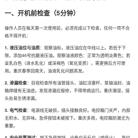
一、开机前检查（5分钟）
操作人员在每天第一次使用前，必须完成以下检查，任何一项不合
格不得开机：
1. 液压油位与油质
：观察油标，液压油应在中线以上。若低于下
限，添加46号抗磨液压油。观察油液颜色：正常为透明淡黄色；若
呈乳白色（进水乳化）或深褐色（氧化变质），需更换后方可使
用。重庆春季回南天，油液乳化问题高发。
2. 渗漏检查
：目视检查所有油管接头、油缸活塞杆、泵轴油封、油
箱焊缝有无油迹。发现渗漏应报修，不得带病运行。重庆潮湿，接
头处易生锈渗漏。
3. 电气检查
：电源线无破损，插头接触良好。电控箱门关严，内部
无积水、无异味。急停按钮未被按下。重庆多雨，电控箱防潮尤为
重要。
4. 安全装置测试
：按下急停按钮，设备应无反应（或停止）。复位