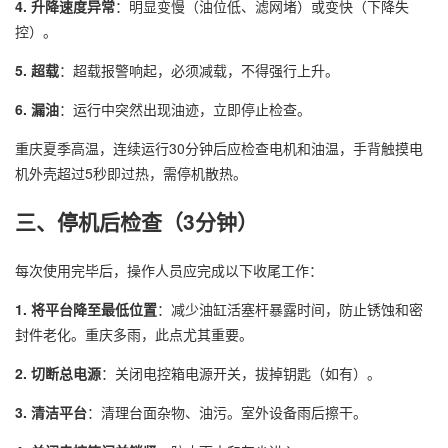
4. 升降速度异常
：明显变慢（油位低、滤网堵）或变快（下降失
控）。
5. 超载
：超载报警响起，必须减载，不得强行上升。
6. 漏油
：运行中突然出现油迹，立即停止检查。
重庆夏季高温，连续运行30分钟后应检查电机和油温，手背触摸电
机外壳超过5秒即过热，需停机散热。
三、停机后检查（3分钟）
每次使用完毕后，操作人员应完成以下收尾工作：
1. 将平台降至最低位置
：减少油缸活塞杆暴露时间，防止锈蚀和密
封件老化。重庆多雨，此点尤其重要。
2. 切断总电源
：关闭电控箱电源开关，拔掉钥匙（如有）。
3. 清洁平台
：清理台面杂物、油污。室外设备雨后擦干。