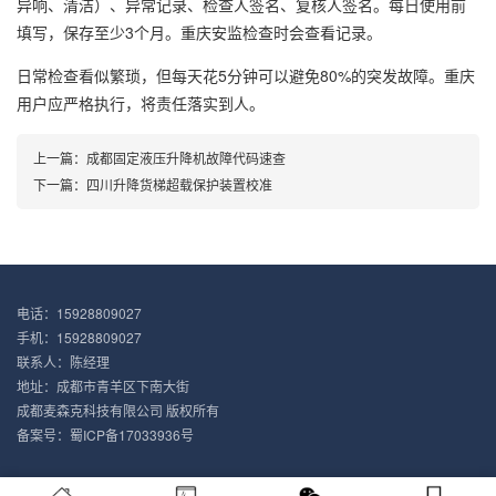
异响、清洁）、异常记录、检查人签名、复核人签名。每日使用前
填写，保存至少3个月。重庆安监检查时会查看记录。
日常检查看似繁琐，但每天花5分钟可以避免80%的突发故障。重庆
用户应严格执行，将责任落实到人。
上一篇：
成都固定液压升降机故障代码速查
下一篇：
四川升降货梯超载保护装置校准
电话：15928809027
手机：15928809027
联系人：陈经理
地址：成都市青羊区下南大街
成都麦森克科技有限公司 版权所有
备案号：
蜀ICP备17033936号