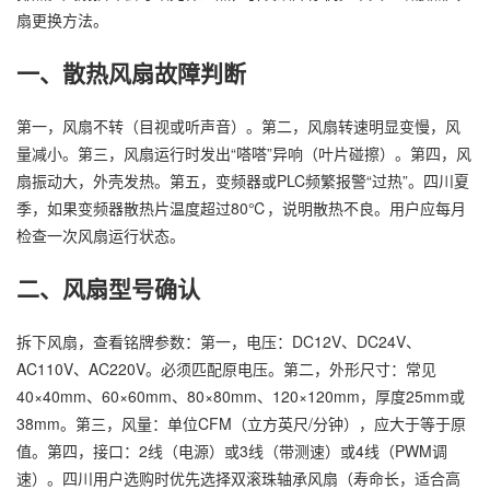
扇更换方法。
一、散热风扇故障判断
第一，风扇不转（目视或听声音）。第二，风扇转速明显变慢，风
量减小。第三，风扇运行时发出“嗒嗒”异响（叶片碰擦）。第四，风
扇振动大，外壳发热。第五，变频器或PLC频繁报警“过热”。四川夏
季，如果变频器散热片温度超过80℃，说明散热不良。用户应每月
检查一次风扇运行状态。
二、风扇型号确认
拆下风扇，查看铭牌参数：第一，电压：DC12V、DC24V、
AC110V、AC220V。必须匹配原电压。第二，外形尺寸：常见
40×40mm、60×60mm、80×80mm、120×120mm，厚度25mm或
38mm。第三，风量：单位CFM（立方英尺/分钟），应大于等于原
值。第四，接口：2线（电源）或3线（带测速）或4线（PWM调
速）。四川用户选购时优先选择双滚珠轴承风扇（寿命长，适合高