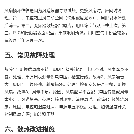
风扇损坏往往是因为风道堵塞导致过热。更换风扇时，应同时清
理：第一，电控箱进风口防尘网（海绵或尼龙网），用肥皂水清洗
后晾干。第二，变频器散热器铝鳍片，用压缩空气从下往上吹。第
三，PLC和接触器表面积尘，用软毛刷清除。四川空气中粉尘较多，
建议每半年清理一次。
五、常见故障处理
故障1：更换后风扇不转。原因：接线错误、电压不对、风扇本身不
良。处理：用万用表测量供电电压，检查接线。故障2：风扇噪音
大。原因：叶片碰擦、轴承损坏。处理：检查安装是否平整，更换
风扇。故障3：风量不足。原因：风扇型号不匹配（电压偏低或风量
太小）、风道堵塞。处理：核对规格，清理风道。故障4：频繁烧风
扇。原因：电控箱温度过高、电源电压不稳。处理：加装温度开关
控制风扇启停；加装稳压器。
六、散热改进措施