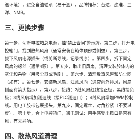
温环境），避免含油轴承（易干涸）。品牌推荐：台达、建准、三
洋、NMB。
三、更换步骤
第一步，切断电控箱总电源，挂“禁止合闸”警示牌。第二步，打开电
控箱门，找到散热风扇（通常安装在箱体顶部或侧壁）。第三步，
拔下风扇电源插头（或剪断导线，记录线序）。第四步，拆下固定
风扇的螺丝（通常4颗）。第五步，取出旧风扇，清理安装腔体内的
灰尘和杂物（用吸尘器或毛刷）。第六步，清理散热风道和防尘网
（如有）。第七步，安装新风扇：注意风向（通常向外排风，风扇
侧面有箭头指示）。第八步，接线：2线风扇红线接正极，黑线接负
极；3线风扇增加测速线（接PLC测速口）；4线风扇增加PWM控制
线。用电工胶带包裹接头。第九步，固定螺丝，对角拧紧（不要过
度）。第十步，合上电控箱门，通电测试：用手感受出风口是否有
风，有无异响。
四、散热风道清理