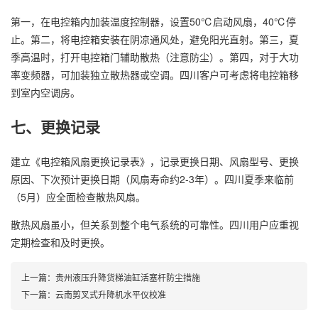
第一，在电控箱内加装温度控制器，设置50℃启动风扇，40℃停
止。第二，将电控箱安装在阴凉通风处，避免阳光直射。第三，夏
季高温时，打开电控箱门辅助散热（注意防尘）。第四，对于大功
率变频器，可加装独立散热器或空调。四川客户可考虑将电控箱移
到室内空调房。
七、更换记录
建立《电控箱风扇更换记录表》，记录更换日期、风扇型号、更换
原因、下次预计更换日期（风扇寿命约2-3年）。四川夏季来临前
（5月）应全面检查散热风扇。
散热风扇虽小，但关系到整个电气系统的可靠性。四川用户应重视
定期检查和及时更换。
上一篇：
贵州液压升降货梯油缸活塞杆防尘措施
下一篇：
云南剪叉式升降机水平仪校准