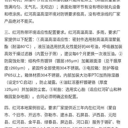
饱满均匀、无气孔、无咬边）；表面处理环节有没有喷砂抛丸设备
和喷涂房。红河高温高湿环境对防锈要求极高，没有喷涂线的厂家
产品绝对不能买。
三、红河热带环境适应性配置要求。红河高温高湿、多雨，要求厂
家提供以下配置：①高温高湿适应性：密封件选用耐高温高湿聚氨
酯（耐温80℃），液压油选用抗乳化性能好的46号油，呼吸器加装
高效干燥过滤器（内置分子筛），建议每6个月更换一次液压油。②
防腐蚀处理：结构件热镀锌（镀层≥85μm）加氟碳面漆（总干膜厚
度≥260μm），紧固件全部使用304不锈钢。③电控箱：防护等级
IP65以上，箱体材质304不锈钢，内部加装大功率PTC加热除湿器
（设定5℃启动），防止凝露。④油缸活塞杆镀硬铬（厚度
≥25μm）并加装防尘套。⑤轮胎：选用实心胎（适应红河矿山和种
植园复杂地面）。合同必须明确这些配置。
四、红河本地案例验证。要求厂家提供近三年内在红河州（蒙自
市、个旧市、开远市、弥勒市、建水县、石屏县、泸西县、元阳
县、红河县、金平县、绿春县、屏边县、河口县）服务于锡矿、物