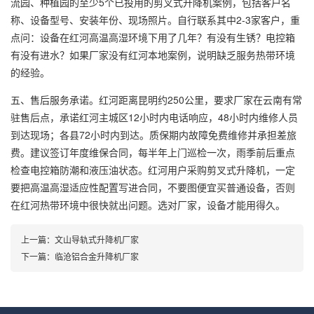
流园、种植园的至少5个已投用的剪叉式升降机案例，包括客户名
称、设备型号、安装年份、现场照片。自行联系其中2-3家客户，重
点问：设备在红河高温高湿环境下用了几年？有没有生锈？电控箱
有没有进水？如果厂家没有红河本地案例，说明缺乏服务热带环境
的经验。
五、售后服务承诺。红河距离昆明约250公里，要求厂家在云南有常
驻售后点，承诺红河主城区12小时内电话响应，48小时内维修人员
到达现场；各县72小时内到达。质保期内故障免费维修并承担差旅
费。建议签订年度维保合同，每半年上门巡检一次，雨季前后重点
检查电控箱防潮和液压油状态。红河用户采购剪叉式升降机，一定
要把高温高湿适应性配置写进合同，不要图便宜买普通设备，否则
在红河热带环境中很快就出问题。选对厂家，设备才能用得久。
上一篇：
文山导轨式升降机厂家
下一篇：
临沧铝合金升降机厂家