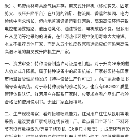
米）、热带雨林与高原气候并存。剪叉式升降机（移动剪叉、固定
剪叉、液压升降平台）在红河的锡矿、物流园、香蕉种植园、电力
检修中需求增长，但内地普通设备运到红河后，高温高湿环境导致
电控箱凝露短路、液压油乳化、油漆锈蚀、电机散热不良。很多用
户从昆明等地采购的设备，在红河热带环境中使用寿命大大缩短。
本文不推荐具体厂家，而是从五个维度教您筛选适应红河热带高温
高湿环境的剪叉式升降机生产厂家。
一、资质审查：特种设备制造许可证是硬门槛。对于升高≥6米的载
人剪叉式升降机，属于特种设备中的起重机械，厂家必须持有国家
市场监督管理局颁发的《特种设备生产许可证》。向厂家索要证书
编号查询真伪。对于非特种设备的移动剪叉，也应有ISO9001质量
管理体系认证。红河用户在联系厂家时，应要求查看产品出厂检验
合格证和使用说明书。无证厂家直接排除。
二、生产规模考察：看焊接和喷涂能力。红河用户往往从昆明等地
采购，建议要求厂家视频连线参观工厂。重点看四个环节：下料环
节有没有数控激光/等离子切割机（决定尺寸精度）；成型环节有没
有折弯机；焊接环节有没有焊接机器人或持证焊工（焊缝质量要求