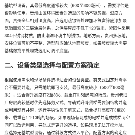
基坑型设备，其最低高度通常较大（600至800毫米），需要评估是
否影响使用。贵州山区环境因素对选型的影响不容忽视。湿度方
面，贵州全年相对湿度高，应选用热镀锌处理加环氧富锌底漆加聚
氨酯面漆的三层涂层体系，总涂层厚度不低于120微米，紧固件采用
304不锈钢材质，防止潮湿环境中的锈蚀。地形方面，贵州多坡地，
安装位置可能不平整，选型前应确认地面坡度，如果坡度较大需要
基础做找平处理或选用可调平底座。
二、设备类型选择与配置方案确定
根据使用需求和现场条件选择适合的设备类型。剪叉式固定升降平
台不需要井道，只需地坑即可安装，最低高度较小（500至800毫
米），适合提升高度在2至8米、载重在0.5至5吨的场景。贵州老旧
厂房层高较低时优先选择剪叉式。导轨式升降货梯需要钢结构井道
或利用现有井道，运行平稳性优于剪叉式，适合提升高度在3至20
米、载重在1至10吨的场景。如果现场有现成的电梯井道或楼梯间空
间可以改造利用，导轨式是更好的选择。如果现场无法开挖地坑，
应选择无基坑型设备，通过斜坡方式进入平台。配置方案的确定应