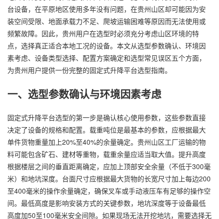
台设备，在平原地区使用多年没有问题，在贵州山区却可能因为安
装空间受限、地面承载力不足、爬坡运输困难等原因而无法使用或
频繁故障。因此，贵州用户在选型时必须充分考虑山区环境的特
点，选择真正适合本地工况的设备。本文从选型参数确认、环境因
素考虑、设备类型选择、配置方案确定和选型常见误区五个方面，
为贵州用户提供一份完整的固定式升降平台选型指南。
一、选型参数确认与环境因素考虑
固定式升降平台选型的第一步是确认核心使用参数，这些参数直接
决定了设备的规格和配置。载重吨位是最基本的参数，应根据最大
单件货物重量加上20%至40%的余量确定。贵州山区工厂运输的物
料可能包含矿石、建材等重物，载重余量应适当取大值。提升高度
根据楼层之间的垂直距离确定，应加上顶部安全余量（不低于300毫
米）和地坑深度。台面尺寸应根据最大货物的长宽尺寸加上每边200
至400毫米的操作余量确定，确保叉车或手动液压车有足够的操作空
间。最低高度是影响安装方式的关键参数，地坑深度等于设备最低
高度加50至100毫米安全间隙。如果现场无法开挖地坑，需要选择无