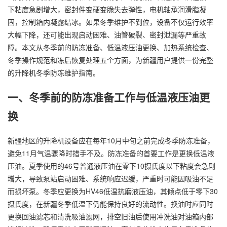
下粘度急剧增大，密封件变硬变脆失去弹性，电机轴承润滑脂凝
固，控制箱内凝露结冰。如果冬季维护不到位，设备不仅运行效率
大幅下降，还可能出现启动困难、油管破裂、密封泄漏等严重故
障。本文从冬季前的防冻准备、低温液压油更换、加热系统检查、
冬季操作规范和冻后恢复处理五个方面，为新疆用户提供一份完整
的升降机冬季防冻维护指南。
一、冬季前的防冻准备工作与低温液压油更
换
新疆地区的升降机设备应在每年10月中旬之前完成冬季防冻准备，
避免11月气温骤降时措手不及。防冻准备的首要工作是更换低温液
压油。夏季使用的46号普通液压油在零下10摄氏度以下粘度会急剧
增大，导致泵站启动困难、系统响应迟缓，严重时可能因吸油不足
而损坏泵。冬季应更换为HV46低温抗磨液压油，其倾点低于零下30
摄氏度，在新疆冬季低温下仍能保持良好的流动性。换油时应同时
更换回油滤芯和清洗吸油滤网，排空旧油后使用冲洗油对油箱内部