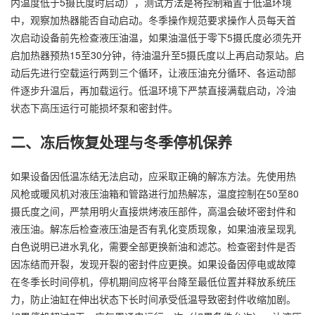
内温度低于5摄氏度时启动），测试方法是将控制箱置于低温环境
中，观察加热器能否自动启动。冬季操作规范要求操作人员每天首
次启动设备前先检查液压油温，如果油温低于零下5摄氏度必须先开
启加热器预热15至30分钟，待油温升至5摄氏度以上再启动泵站。启
动后先进行空载运行两到三个循环，让液压油充分循环、各运动部
件逐步升温后，再加载运行。低温环境下严禁直接满载启动，冷油
状态下高压运行可能损坏泵和密封件。
二、冻后恢复处理与冬季停机保养
如果设备因低温冻结无法启动，应采取正确的解冻方法。先使用热
风枪或暖风机对液压油箱和管路进行加热解冻，温度控制在50至80
摄氏度之间，严禁用明火直接烘烤液压部件，高温会破坏密封件和
液压油。解冻后检查液压油是否有乳化变质现象，如果油液呈现乳
白色说明已进水乳化，需要全部更换新油和滤芯。检查密封件是否
因冻结而开裂，发现开裂的密封件应更换。如果设备因停电或故障
在冬季长时间停机，停机期间应将平台降至最低位置并释放系统压
力，防止油缸在伸出状态下长时间承受低温导致密封件收缩加剧。