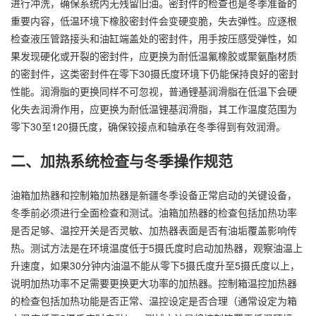
进行冲洗，确保系统内无残留旧油。密封件的检查也是冬季准备的
重要内容，低温环境下橡胶密封件会变硬变脆，失去弹性。应逐根
检查液压管路接头和油缸端盖处的密封件，用手按压感受弹性，如
果发现硬化或开裂的密封件，应更换为耐低温氟橡胶或聚氨酯材质
的密封件，这类密封件在零下30摄氏度环境下仍能保持良好的密封
性能。润滑脂的更换同样不可忽视，普通锂基润滑脂在低温下会硬
化失去润滑作用，应更换为耐低温锂基润滑脂，其工作温度范围为
零下30至120摄氏度，确保铰接点和轴承在冬季得到有效润滑。
二、加热系统检查与冬季操作规范
油箱加热器和控制箱加热器是新疆冬季设备正常启动的关键设备，
冬季前必须进行全面检查和测试。油箱加热器的检查包括加热功率
是否足够、温控开关是否灵敏、加热器表面是否有油垢覆盖影响传
热。测试方法是在环境温度低于5摄氏度时启动加热器，观察油温上
升速度，如果30分钟内油温不能从零下5摄氏度升至5摄氏度以上，
说明加热功率不足需要更换更大功率的加热器。控制箱温控加热器
的检查包括加热功能是否正常、温控设定是否合理（通常设定为箱