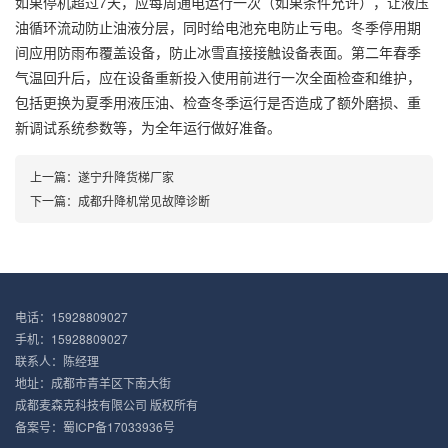
如果停机超过7天，应每周通电运行一次（如果条件允许），让液压
油循环流动防止油液分层，同时给电池充电防止亏电。冬季停用期
间应用防雨布覆盖设备，防止冰雪直接接触设备表面。第二年春季
气温回升后，应在设备重新投入使用前进行一次全面检查和维护，
包括更换为夏季用液压油、检查冬季运行是否造成了额外磨损、重
新调试系统参数等，为全年运行做好准备。
上一篇：
遂宁升降货梯厂家
下一篇：
成都升降机常见故障诊断
电话：15928809027
手机：15928809027
联系人：陈经理
地址：成都市青羊区下南大街
成都麦森克科技有限公司 版权所有
备案号：
蜀ICP备17033936号