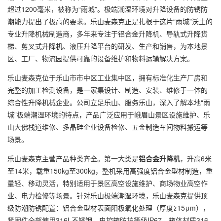
超过1200毫米，被称为“雨城”。极端潮湿环境对升降设备的防锈防
潮能力提出了极高的要求。乐山麦森克正是扎根于这片“雨城”沃土的
专业升降机械制造商，多年来专注于铝合金升降机、导轨式升降货
梯、剪叉式升降机、液压升降平台的研发、生产和销售，为本地景
区、工厂、物流园提供可靠的设备维护和物料运输解决方案。
乐山麦森克位于乐山市市中区工业集中区，拥有标准化生产厂房和
完整的加工检测设备，是一家集设计、制造、安装、维修于一体的
综合性升降机械企业。公司立足乐山、服务乐山，深入了解本地“雨
城”极端潮湿环境的特点，产品广泛应用于峨眉山景区设施维护、乐
山大佛栈道维修、多晶硅企业设备检修、五金制造车间物料搬运等
场景。
乐山麦森克主营产品种类齐全。第一大类是
铝合金升降机
，升高6米
至14米，载重150kg至300kg，整机采用高强度铝合金型材制造，重
量轻、移动灵活，特别适用于景区高空设施维护、商场物业高空作
业、电力检修等场景。针对乐山极端潮湿环境，乐山麦森克提供顶
级防潮防锈配置：铝合金型材表面阳极氧化处理（厚度≥15μm），
紧固件全部使用316L不锈钢，电控箱防护等级IP67、箱体材质316