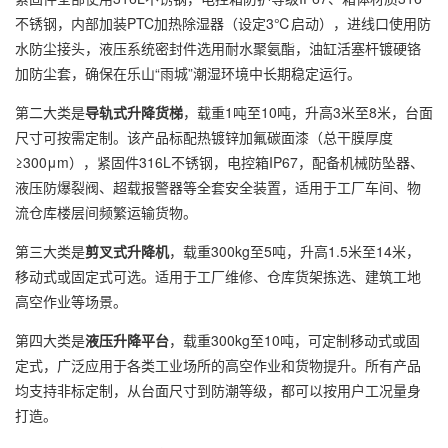
不锈钢，内部加装PTC加热除湿器（设定3℃启动），进线口使用防
水防尘接头，液压系统密封件选用耐水聚氨酯，油缸活塞杆镀硬铬
加防尘套，确保在乐山“雨城”潮湿环境中长期稳定运行。
第二大类是
导轨式升降货梯
，载重1吨至10吨，升高3米至8米，台面
尺寸可按需定制。该产品标配热镀锌加氟碳面漆（总干膜厚度
≥300μm），紧固件316L不锈钢，电控箱IP67，配备机械防坠器、
液压防爆裂阀、超载报警器等全套安全装置，适用于工厂车间、物
流仓库楼层间频繁运输货物。
第三大类是
剪叉式升降机
，载重300kg至5吨，升高1.5米至14米，
移动式或固定式可选。适用于工厂维修、仓库货架拣选、建筑工地
高空作业等场景。
第四大类是
液压升降平台
，载重300kg至10吨，可定制移动式或固
定式，广泛应用于各类工业场所的高空作业和货物提升。所有产品
均支持非标定制，从台面尺寸到防潮等级，都可以按用户工况量身
打造。