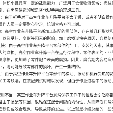
，体积小且具有一定的载重能力，广泛用于仓储物流领域；桅柱
定，在房屋建造领域是替代脚手架的理想工具。
作：由于新手对于高空作业车升降平台不太了解，或者不明白操作
操作人员一定要耐心学习，培训合格方可上岗。
动：高空作业车升降平台新加工装配的零部件，存在着几何形状
，以及受热、变形等因素的影响，加上磨损过快等原因，容易使
度快：由于高空作业车升降平台零部件的加工、安装的因素，其
大的磨损。高空作业车升降平台在运行过程中，零件表面的凹凸
与摩擦，更加速了零件配合表面的磨损。因此，磨合期内容易造
业，则可能导致零部件的损坏，产生一些故障。
象：由于高空作业车升降平台零部件的松动、振动和机器受热的影
加工等缺陷，在装配调试时难以发现，但由于作业过程中的振动、
使用不当：高空作业车升降平台润滑保养工作不到位也会引起零
且由于装配等原因，很难保证配合间隙的均匀性，从而降低润滑
面划伤或咬合现象，导致故障的发生。以上就是小编总结的一些