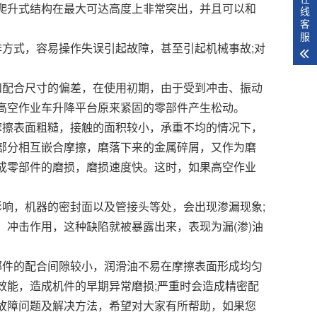
爬升式结构在最大可达高度上非常突出，并且可以和
线
客
服
方式，容易操作失误引起故障，甚至引起机械事故;对
和配合尺寸的偏差，在使用初期，由于受到冲击、振动
高空作业车升降平台原来紧固的零部件产生松动。
摩擦表面粗糙，接触的面积较小，承重不均的情况下，
部分相互嵌合摩擦，磨落下来的金属碎屑，又作为磨
成零部件的磨损，磨损速度快。这时，如果高空作业
响，机器的密封面以及管接头等处，会出现渗漏现象;
冲击作用，这种缺陷就被暴露出来，表现为漏(渗)油
部件的配合间隙较小，润滑油不易在摩擦表面形成均匀
效能，造成机件的早期异常磨损;严重时会造成精密配
故障问题及解决方法，希望对大家有所帮助，如果您