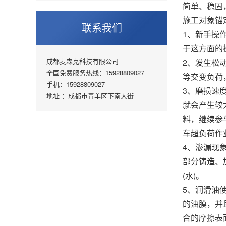
简单、稳固
施工对象锚
联系我们
1、新手操
于这方面的
成都麦森克科技有限公司
2、发生松
全国免费服务热线：15928809027
等交变负荷
手机：15928809027
3、磨损速
地址 ：成都市青羊区下南大街
就会产生较
料，继续参
车超负荷作
4、渗漏现
部分铸造、
(水)。
5、润滑油
的油膜，并
合的摩擦表