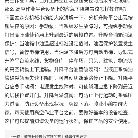
高空作业工具，当升至高空出现按钮失控时后果不堪设想，
那么,高空作业平台设备上的应急下降装置该怎样操作呢？
下面麦森克机械小编给大家讲解一下。分析升降平台出现按
钮失控的原因：手动泵：当系统发生故障时，可操纵手动泵
打出高压油使轿厢上升到最近的层楼位置。升降台油箱油温
保护：当油箱中油温超过标准设定值时，油温保护装置发生
信号，暂停电梯使用，当油温下降后方可启动电梯，导轨式
升降平台流水线，货物仓库，停车场，码头，建筑，物流等
的高空货物上下运输。升降平台油管破裂阀：当液压系统油
管破裂轿厢失速下降时，可自动切断油路停止下降。升降平
台应急手动阀：电源发生故障时，可使轿厢应急下降到最近
的层楼位置开门。升降台溢流阀：可防止上行运动时系统压
力过高，防止设备出现状况，突然下落。骏业小编提醒大
家，每天使用高空作业平台之前，要做好基本的设备检查，
这样可以提前知道设备的运行状况，保证产品的安全使用。
上一篇：
液压升降舞台定制的节力机器保养要求