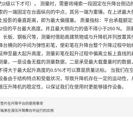
力2级以下才可）。 测量时，需要将绳索一段固定在升降台侧边的
索的一端固定在台面纵向的中点，其另一端为重锤。在上述最大
上投影的垂直距离，即为最大偏摆量。 质量指标：平台承载额
.02倍的平台最大高度。并且最大侧向力的值不得小于250 N。
、长板、钢板尺等，测量时借助高建筑物或与升降机并列放置其
降台横向的中间为弹性彩笔，使彩笔在升降台整个升降过程中始
延伸至最大起升高度，测量彩笔在起升过程中偏离立板上直线的
测量，一是设备无载的测量数据，二是承受最大载重量时的数据
不得大于最大起升高度的0.5％才可以算是质量达标。 当我们
设备由于结构特点和受载状况，导致升降机存在一定的运动性，
液压升降机的稳定性，以保证我们在使用时更能够操作设备。
封垫片在升降平台的使用事项
油轴承在液压升降舞台中运行的应用