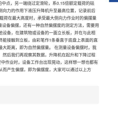
中点，另一端绕过定滑轮，系0.15倍额定载荷的砝
侧向力的作用下液压升降机升至最高位置，记录前后
定载荷在最大高度时，承受最大侧向力作业时的偏摆量
 测量设备偏摆，还有一种自然偏摆度的测定方法，需要用
他设备，在建筑物或设备的一面立长板，并在与此相
终能接触到立板，由彩笔作1条垂直于底盘上表面的直
最大距离，即为自然偏摆量。 在测量设备偏摆时，我
，然后我们再观察其数据，升降机在起升和下降过程
在空中作业时，设备工作台出现晃动，这样想一想也都有
从而产生偏摆，即为偏摆度，大家可以通过以上方