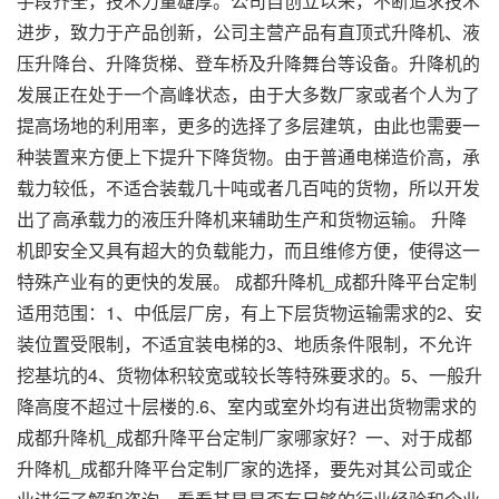
手段齐全，技术力量雄厚。公司自创立以来，不断追求技术
进步，致力于产品创新，公司主营产品有直顶式升降机、液
压升降台、升降货梯、登车桥及升降舞台等设备。升降机的
发展正在处于一个高峰状态，由于大多数厂家或者个人为了
提高场地的利用率，更多的选择了多层建筑，由此也需要一
种装置来方便上下提升下降货物。由于普通电梯造价高，承
载力较低，不适合装载几十吨或者几百吨的货物，所以开发
出了高承载力的液压升降机来辅助生产和货物运输。 升降
机即安全又具有超大的负载能力，而且维修方便，使得这一
特殊产业有的更快的发展。
成都升降机
_成都升降平台定制
适用范围：1、中低层厂房，有上下层货物运输需求的2、安
装位置受限制，不适宜装电梯的3、地质条件限制，不允许
挖基坑的4、货物体积较宽或较长等特殊要求的。5、一般升
降高度不超过十层楼的.6、室内或室外均有进出货物需求的
成都升降机
_成都升降平台定制厂家哪家好？一、对于
成都
升降机
_成都升降平台定制厂家的选择，要先对其公司或企