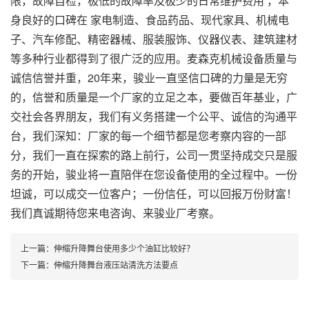
限，故障自检，极低的故障率及极少的日常维护费用 ，本
身良好的口碑在 家电制造、食品药品、现代家具、机械电
子、汽车修配、精密器械、服装服饰、仪器仪表、建筑建材
等多种行业都得到了很广泛的应用。麦森克机械设备质量与
诚信信誉并重，20年来，骏业一直坚信口碑的力量是无穷
的，信誉和质量是一个厂家的立足之本，要做百年基业，广
交社会各界朋友，我们有义务搭建一个公平、诚信的沟通平
台，我们深知：厂家的每一个细节都是您考察内容的一部
分，我们一直在探索的路上前行，公司一贯坚持成交只是服
务的开始，骏业将一直陪伴在您设备使用的全过程中。一份
坦诚，可以成交一位客户；一份信任，可以回报万份财富！
我们真诚期待您来电咨询、来骏业厂考察。
上一篇：
伸缩升降舞台使用多少个油缸比较好？
下一篇：
伸缩升降舞台液压站清洗方法要点