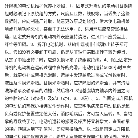
升降机的电动机维护保养小妙招：1、固定式升降机的电动机替换绕
组时必须记下原绕组的方式，尺度及匝数，线规等，当丢失了这些
数据时，应向制造厂讨取，随意更改原规划绕组，常常使电动机某
项或几项功能恶化，甚至于无法运用。2、运用环境应常常坚持枯
燥，固定式升降机的电动机外表应坚持清洁，进风口不应受尘土、
纤维等阻碍。3、拆开电动机时，从轴伸端或非伸端取出转子都可
以。假如没有必要卸下电扇，仍是从非轴伸端取出转子较为便当，
从定子中抽出转子时，应避免损坏定子绕组或绝缘。4、保证固定升
降机的电动机在运转过程中良好的光滑。电动机运转5000小时左右
后，就要弥补或替换光滑脂，运转中发现轴承过热或光滑蜕变时，
液压及时换光滑脂。替换光滑脂时，应铲除旧的光滑油，并有汽油
洗净轴承及轴承盖的油槽，然后将ZL-3锂基脂填充轴承内外圈之间
的空腔的1/2（对2极）及2/3（对4、6、8极）。5、当固定式升降机
的电动机的热保护接连发作动作时，应查明毛病来自电动机仍是超
负荷或保护装置整定值太低，消除毛病后，方可投入运转。6、当轴
承的寿数终了时，电动机运转的振荡及噪声将显着增大，查看轴承
的径向游隙达到下列值时，即应替换轴承。以上就是固定式升降机
的电动机维护保养方法了，希望大家能够重视电动机的保养，重视