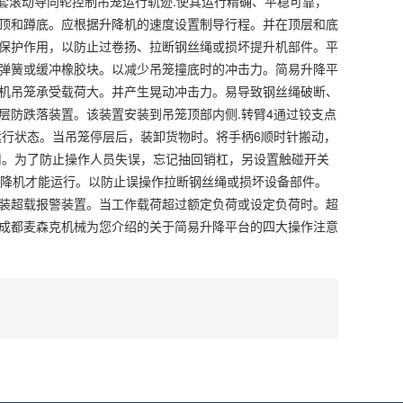
套滚动导向轮控制吊笼运行轨迹.使其运行精确、平稳可靠，
顶和蹲底。应根据升降机的速度设置制导行程。并在顶层和底
保护作用，以防止过卷扬、拉断钢丝绳或损坏提升机部件。平
弹簧或缓冲橡胶块。以减少吊笼撞底时的冲击力。简易升降平
机吊笼承受载荷大。并产生晃动冲击力。易导致钢丝绳破断、
层防跌落装置。该装置安装到吊笼顶部内侧.转臂4通过铰支点
运行状态。当吊笼停层后，装卸货物时。将手柄6顺时针搬动，
用。为了防止操作人员失误，忘记抽回销杠，另设置触碰开关
升降机才能运行。以防止误操作拉断钢丝绳或损坏设备部件。
装超载报警装置。当工作载荷超过额定负荷或设定负荷时。超
成都麦森克机械为您介绍的关于简易升降平台的四大操作注意