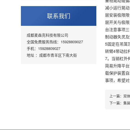
重物晃动或偏
减小运行晃动
联系我们
层安装极限限
层开关与极限
台注意事项三
成都麦森克科技有限公司
制动器失灵及
全国免费服务热线：15928809027
5固定在吊笼
手机：15928809027
转臂4带动拉
地址 ：成都市青羊区下南大街
7。当销杠外
简易升降平台
载保护装置自
事项，希望对
上一篇：
双
下一篇：
集