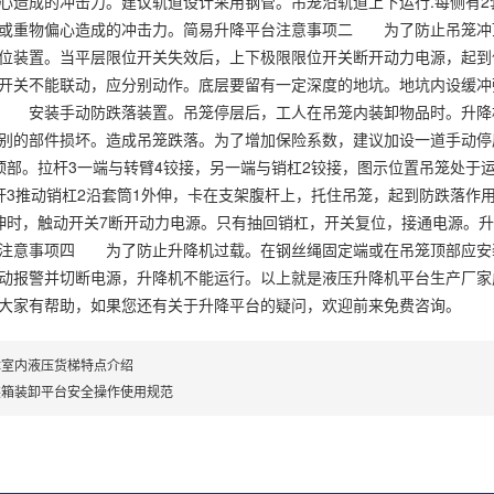
心造成的冲击力。建议轨道设计采用钢管。吊笼沿轨道上下运行.每侧有2
或重物偏心造成的冲击力。简易升降平台注意事项二 为了防止吊笼冲
位装置。当平层限位开关失效后，上下极限限位开关断开动力电源，起到
开关不能联动，应分别动作。底层要留有一定深度的地坑。地坑内设缓冲
 安装手动防跌落装置。吊笼停层后，工人在吊笼内装卸物品时。升降
别的部件损坏。造成吊笼跌落。为了增加保险系数，建议加设一道手动停
顶部。拉杆3一端与转臂4铰接，另一端与销杠2铰接，图示位置吊笼处于
杆3推动销杠2沿套筒1外伸，卡在支架腹杆上，托住吊笼，起到防跌落作
伸时，触动开关7断开动力电源。只有抽回销杠，开关复位，接通电源。
注意事项四 为了防止升降机过载。在钢丝绳固定端或在吊笼顶部应安
动报警并切断电源，升降机不能运行。以上就是液压升降机平台生产厂家
大家有帮助，如果您还有关于升降平台的疑问，欢迎前来免费咨询。
体室内液压货梯特点介绍
装箱装卸平台安全操作使用规范