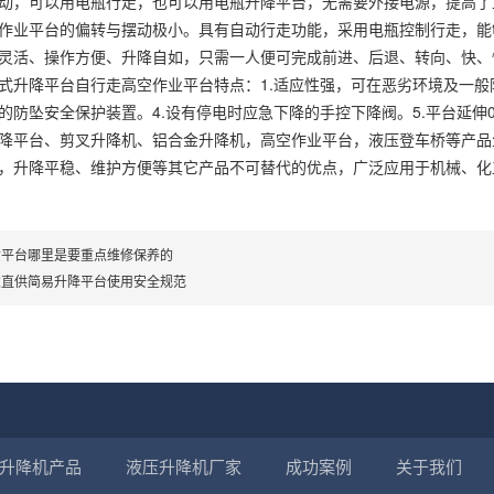
动，可以用电瓶行走，也可以用电瓶升降平台，无需要外接电源，提高了
作业平台的偏转与摆动极小。具有自动行走功能，采用电瓶控制行走，能
灵活、操作方便、升降自如，只需一人便可完成前进、后退、转向、快、
式升降平台自行走高空作业平台特点：1.适应性强，可在恶劣环境及一般防
的防坠安全保护装置。4.设有停电时应急下降的手控下降阀。5.平台延伸
降平台、剪叉升降机、铝合金升降机，高空作业平台，液压登车桥等产品
，升降平稳、维护方便等其它产品不可替代的优点，广泛应用于机械、化
货平台哪里是要重点维修保养的
家直供简易升降平台使用安全规范
升降机产品
液压升降机厂家
成功案例
关于我们