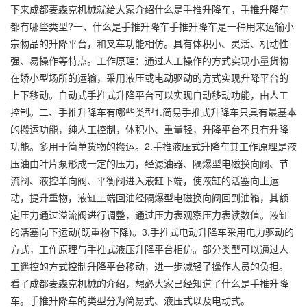
下来成都麦森克机械就给大家介绍什么是手推升降车，手推升降车
都有哪些类型?一、什么是手推升降车手推升降车是一种用来运输小
宗物品的升降平台，和叉车功能相仿。具有体积小、灵活、机动性
强、易操作等特点。工作原理：通过人工操作的方式实现小量货物
在娇小型场所的运输，采用液压或电动驱动的方式实现升降平台的
上下移动。自动式手推式升降平台可以实现自动移动功能，由人工
控制。二、手推升降车有哪些类型1.简易手推式升降车只具有最基本
的搬运功能，纯人工控制，体积小、重量轻，升降平台不具有升降
功能。多用于简单货物的搬运。2.手推液压式升降车其工作原理是液
压油由叶片泵形成一定的压力，经滤油器、隔爆型电磁换向阀、节
流阀、液控单向阀、平衡阀进入液缸下端，使液缸的活塞向上运
动，提升重物，液缸上端回油经隔爆型电磁换向阀回到油箱，其额
定压力通过溢流阀进行调整，通过压力表观察压力表读数值。液缸
的活塞向下运动(既重物下降)。3.手推式电动升降车采用电力驱动的
方式，工作原理与手推式液压升降平台相仿。部分类型可以通过人
工遥控的方式控制升降平台移动，进一步减轻了操作人员的负担。
看了成都麦森克机械的介绍，想必大家已经知道了什么是手推升降
车。手推升降车的类型分为简易式、液压式以及电动式。