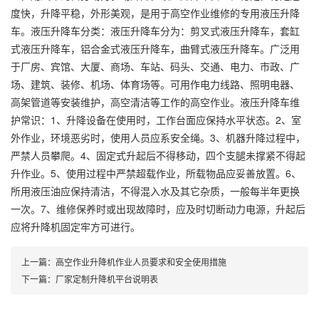
度快，升降平稳，外形美观，是用于高空作业维修的专用液压升降
车。液压升降车分类：液压升降车分为：剪叉式液压升降车，套缸
式液压升降车，铝合金式液压升降车，曲臂式液压升降车。广泛用
于厂房、宾馆、大厦、商场、车站、码头、交通、电力、市政、广
场、建筑、装修、机场、体育场等。可用作电力线路、照明电器、
高架管道等安装维护，高空清洁等工作的高空作业。液压升降车维
护常识：1、升降设备在使用时，工作台面应保持水平状态。2、室
外作业，环境恶劣时，使用人员应系安全绳。3、机器升降过程中，
严禁人员攀爬。4、固定式升起后不得移动，四个支腿未撑紧不得起
升作业。5、使用过程中严禁超载作业，所载物品应妥善放置。6、
所用液压油应保持清洁，不得混入水及其它杂质，一般每半年更换
一次。7、维修保养时或出现故障时，应及时切断动力电源，升起后
应将升降机固定牢方可进行。
上一篇：
高空作业升降机作业人员要求和安全使用措施
下一篇：
厂家定制升降机平台说明表