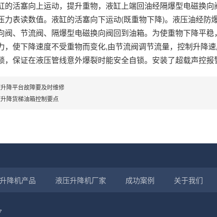
缸的活塞向上运动，提升重物，液缸上端回油经隔爆型电磁换向
压力表读数值。液缸的活塞向下运动(既重物下降)。液压油经防
向阀、节流阀、隔爆型电磁换向阀回到油箱。为使重物下降平稳
力，使下降速度不受重物而变化,由节流阀调节流量，控制升降
锁，保证在液压管线意外爆裂时能安全自锁。安装了超载声控报
压升降平台故障要及时维修
压升降货梯油箱控制要点
升降机产品
液压升降机厂家
成功案例
关于我们
7