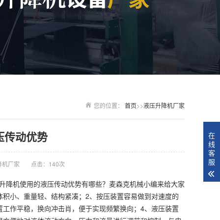
您的位置：
首页
>>
液压升降机厂家
压传动优势
在
线
客
服
降机厂家
点击：140次
升降机使用的液压传动优势有哪些？麦森克机械小编来给大家
体积小、重量轻、结构紧凑；2、按压装置容易做到对速度的
置工作平稳，换向冲击肖，便于实现频繁换向；4、液压装置