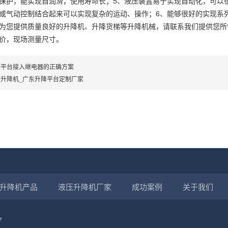
保护，能实现自润滑，使用寿命长；5、液压装置易于实现自动化，可以
或气动控制结合起来可以实现复杂的运动、操作；6、能够很好的实现系
为您提供质量良好的升降机、升降货梯等升降机械，请联系我们提供您所
价，现场测量尺寸。
降平台接入继电器的正确方案
东升降机_广东升降平台定制厂家
升降机产品
液压升降机厂家
成功案例
关于我们
7