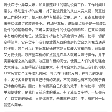
流快递行业异常火爆，如果按照以往的辅助设备工作，工作时间非
常长。移动登车桥的应用，对于物流行业的从业人员来说，简直就
是工作的好伙伴，使用移动登车桥装卸货更迅速了，麦森克机械小
编来给你讲讲这款设备不。 移动登车桥，说简单点就是是一款装卸
物件的的辅助设备，它可以实现物件的快速的装和卸，在某些领域
中有着的优势地位。液压登车桥独有的高度调节功能，使得一切都
变得简单。它在货车与我们要放置东西的库房的货台之间充当通道
的作用，甚至可以让搬运车辆通过它能直接驶入货车内部，既简单
又方便快捷。液压登车桥的优点就是它单人就可以进行操作，并不
需要电源之类的能源。液压登车桥的问世，使得工人们的劳动强度
大大减轻，又使得经济效益更大，有时候会大的远超出我们的预期,
非常厉害铝合金升降机官网： 社会在飞速的发展，在社会的发展
中，各行各业都有着自己特有的发展，不同领域也有不同的属于自
己特色的发展。因此，如何提高自己作业的效率，如何使得一切简
单和便捷化，是我们目前追求的重点，有了液压登车桥，一切都有
了可以实现的基础。只要你愿意，未来就在你的手中，有时候一切
就这么简单。