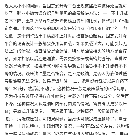
现大大小小的问题，当固定式升降平台出现这些故障这样处理就可
以了，骏业小编为您介绍几种常见的故障解决方法： 一、不上升或
者不下降：重新调整导轨式升降货梯溢流阀的比例，调整到110%额
定负荷。出现这个情况的原因可能是溢流阀（限压阀）调定的压力
过低，这个调整适用于满载不上升时。检查是否超载，固定式升降
平台的设备设计一般都会多预留负载，如果负载过大，可能引起无
法上升的情况。检查油管是否漏油，特别是油管接头的地方是否拧
紧，如果拧紧以后还是漏油，需要更换接头或者密封圈等。查看过
滤器是否堵塞，如果堵塞也能引发导轨式升降货梯不上升或者不下
降的情况。液压油油量是否符合，是不是缺油。是否因为液位过低
导致油泵无法吸油，如果是请加油。 二、承重或者载货以后自然下
降1-2公分，然后就不动了。这种情况一般是液压系统的正常现象，
因为机械及液压提供存在伸缩性；空载的时候下降1-2公分，然后再
下降。这种情况大多是油缸内部有内漏的情况，需要确认更换液压
缸；导轨式升降货梯，一直连续下降。这种情况一般是液压锁内有
脏污，清洗液压锁即可结果问题。当然也可能是液压锁坏了，需要
更换；上升过程中，出现滑落的情况，一般下降2公分左右，这种情
况一般是漏油或者油量不足或者有气体进入缸体的情况。 三、电动