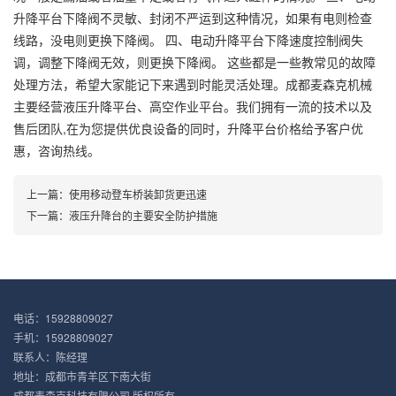
升降平台下降阀不灵敏、封闭不严运到这种情况，如果有电则检查
线路，没电则更换下降阀。 四、电动升降平台下降速度控制阀失
调，调整下降阀无效，则更换下降阀。 这些都是一些教常见的故障
处理方法，希望大家能记下来遇到时能灵活处理。成都麦森克机械
主要经营液压升降平台、高空作业平台。我们拥有一流的技术以及
售后团队,在为您提供优良设备的同时，升降平台价格给予客户优
惠，咨询热线。
上一篇：
使用移动登车桥装卸货更迅速
下一篇：
液压升降台的主要安全防护措施
电话：15928809027
手机：15928809027
联系人：陈经理
地址：成都市青羊区下南大街
成都麦森克科技有限公司 版权所有