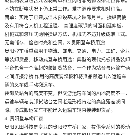
坡管制装置包含九齿制转瓜和业内可靠的棘齿条定位体系。
不妨在断电状况下仍正常工作。爱护调养要求相对稍高。
简单：实用于已建成但未预设基坑之装卸月台。 操纵简便
及有用符合人机工程道理。 高强度碳钢的斜面和延伸板。
机械式和液压式两种操纵方法，机械式不妨升级成液压式。
无需储存，俭省时光和空间。3.贵阳登车桥用途
贵阳登车桥重点用于物流、邮电、交通、电力、工矿、企业
等装卸货品。移动式登车桥用途：典型的现代托板货品装卸
平台包含一个高起的装卸货站台，一个作为站台与运输车辆
之间连接浮桥 作用的高度调整板和将货品搬运出入运输车
辆的叉车或手动搬运车。
装卸货站台的高度不变，但交游运输车间的厢地高度不一，
运输车辆与装卸货站台之间老是形成肯定的高度落差或间
隙。形成搬运叉车不能出入运输车辆直接装卸货品。
4. 贵阳登车桥厂家
贵阳见田科技是专业的贵阳登车桥厂家，提供全系列的移动