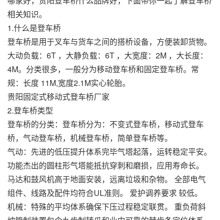
哪家好，贵阳登车桥什么品牌好，下面带你一起了解登车桥
相关知识。
1.什么是登车桥
登车桥是用于叉车与货车之间的搭桥设备，方便装卸货物。
大动负载：6T ，大静负载：6T ，大宽度：2M ，大长度：
4M。分类很多，一般分为移动登车桥和固定登车桥。常
规：长度 11M,宽度2.1M实心轮胎。
贵阳固定式移动式登车桥厂家
2.登车桥类型
登车桥的分类：登车桥分为：不变式登车桥，移动式登车
桥，气动登车桥，机械登车桥，简单登车桥等。
气动：先进的低压提升体系完毕气塔起落，运转稳定平安。
功能杰出的圆柱形气塔能抵抗穿刺和磨损，应用寿命长。
马达和鼓风机高于地面安装，远离垃圾和杂物。 全部电气
组件、线路及配件均符合UL准则。 爱护调养要求 较低。
机械：特殊的平均体系确保下压过程稳定联贯。 重负荷斜